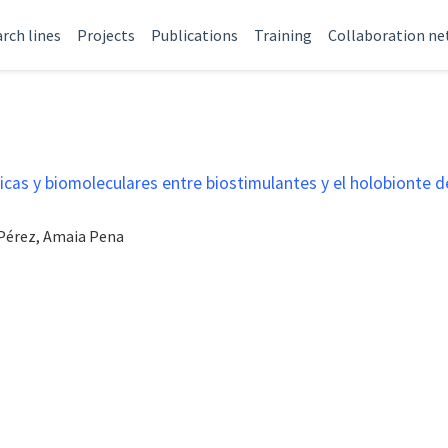
rch lines
Projects
Publications
Training
Collaboration n
icas y biomoleculares entre biostimulantes y el holobionte de
 Pérez, Amaia Pena