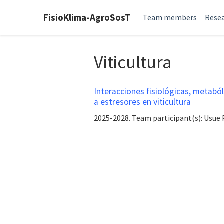
FisioKlima-AgroSosT
Team members
Resea
Viticultura
Interacciones fisiológicas, metaból
a estresores en viticultura
2025-2028. Team participant(s): Usue