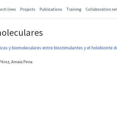
rch lines
Projects
Publications
Training
Collaboration n
oleculares
icas y biomoleculares entre biostimulantes y el holobionte de
 Pérez, Amaia Pena