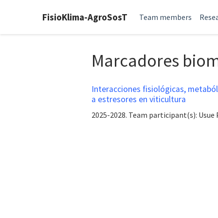
FisioKlima-AgroSosT
Team members
Resea
Marcadores biom
Interacciones fisiológicas, metaból
a estresores en viticultura
2025-2028. Team participant(s): Usue