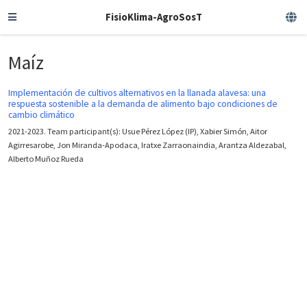
FisioKlima-AgroSosT
Maíz
Implementación de cultivos alternativos en la llanada alavesa: una
respuesta sostenible a la demanda de alimento bajo condiciones de
cambio climático
2021-2023. Team participant(s): Usue Pérez López (IP), Xabier Simón, Aitor
Agirresarobe, Jon Miranda-Apodaca, Iratxe Zarraonaindia, Arantza Aldezabal,
Alberto Muñoz Rueda