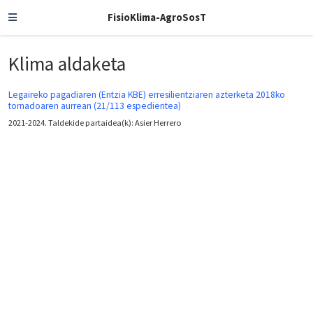
FisioKlima-AgroSosT
Klima aldaketa
Legaireko pagadiaren (Entzia KBE) erresilientziaren azterketa 2018ko
tornadoaren aurrean (21/113 espedientea)
2021-2024. Taldekide partaidea(k): Asier Herrero