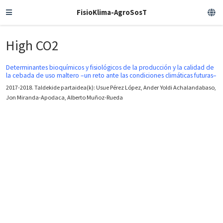
FisioKlima-AgroSosT
High CO2
Determinantes bioquímicos y fisiológicos de la producción y la calidad de
la cebada de uso maltero –un reto ante las condiciones climáticas futuras–
2017-2018. Taldekide partaidea(k): Usue Pérez López, Ander Yoldi Achalandabaso,
Jon Miranda-Apodaca, Alberto Muñoz-Rueda