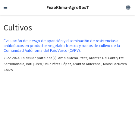
FisioKlima-AgroSosT
Cultivos
Evaluación del riesgo de aparición y diseminación de resistencias a
antibióticos en productos vegetales frescos y suelos de cultivo de la
Comunidad Autónoma del País Vasco (CAPV).
2022-2023. Taldekide partaidea(k): Amaia Mena Petite, Arantza Del Canto, Esti
Sarrionandia, Irati Ijurco, Usue Pérez-López, Arantza Aldezabal, Maite Lacuesta
Calvo