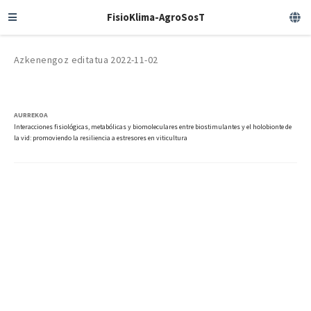
FisioKlima-AgroSosT
Azkenengoz editatua 2022-11-02
AURREKOA
Interacciones fisiológicas, metabólicas y biomoleculares entre biostimulantes y el holobionte de
la vid: promoviendo la resiliencia a estresores en viticultura