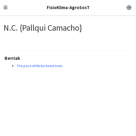
FisioKlima-AgroSosT
N.C. {Pallqui Camacho}
Berriak
The pace of life for forest trees