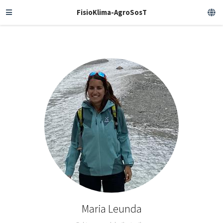
FisioKlima-AgroSosT
Maria Leunda