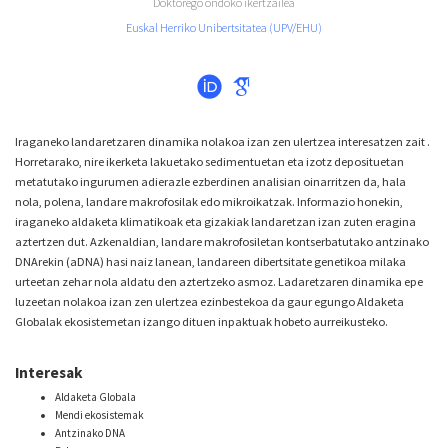
Doktorego ondoko ikertzailea
Euskal Herriko Unibertsitatea (UPV/EHU)
Iraganeko landaretzaren dinamika nolakoa izan zen ulertzea interesatzen zait .
Horretarako, nire ikerketa lakuetako sedimentuetan eta izotz deposituetan
metatutako ingurumen adierazle ezberdinen analisian oinarritzen da, hala
nola, polena, landare makrofosilak edo mikroikatzak. Informazio honekin,
iraganeko aldaketa klimatikoak eta gizakiak landaretzan izan zuten eragina
aztertzen dut. Azkenaldian, landare makrofosiletan kontserbatutako antzinako
DNArekin (aDNA) hasi naiz lanean, landareen dibertsitate genetikoa milaka
urteetan zehar nola aldatu den aztertzeko asmoz. Ladaretzaren dinamika epe
luzeetan nolakoa izan zen ulertzea ezinbestekoa da gaur egungo Aldaketa
Globalak ekosistemetan izango dituen inpaktuak hobeto aurreikusteko.
Interesak
Aldaketa Globala
Mendi ekosistemak
Antzinako DNA