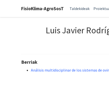
FisioKlima-AgroSosT
Taldekideak
Proiektu
Luis Javier Rodrí
Berriak
Análisis multidisciplinar de los sistemas de o