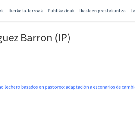
ak
Ikerketa-lerroak
Publikazioak
Ikasleen prestakuntza
La
guez Barron (IP)
vino lechero basados en pastoreo: adaptación a escenarios de cam