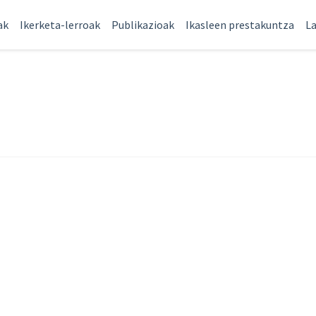
ak
Ikerketa-lerroak
Publikazioak
Ikasleen prestakuntza
La