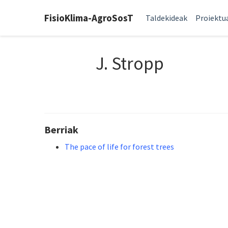
FisioKlima-AgroSosT
Taldekideak
Proiektu
J. Stropp
Berriak
The pace of life for forest trees