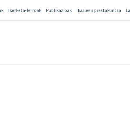
ak
Ikerketa-lerroak
Publikazioak
Ikasleen prestakuntza
La