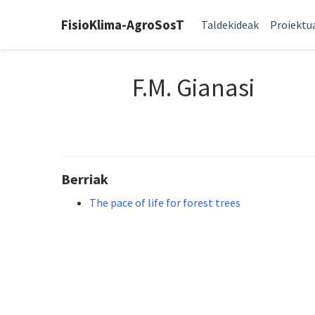
FisioKlima-AgroSosT
Taldekideak
Proiektu
F.M. Gianasi
Berriak
The pace of life for forest trees