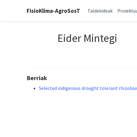
FisioKlima-AgroSosT
Taldekideak
Proiektu
Eider Mintegi
Berriak
Selected indigenous drought tolerant rhizobi