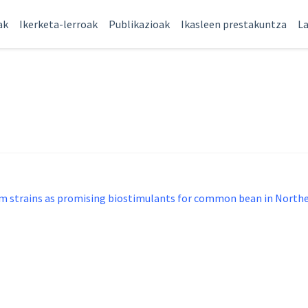
ak
Ikerketa-lerroak
Publikazioak
Ikasleen prestakuntza
La
um strains as promising biostimulants for common bean in North