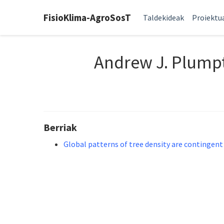
FisioKlima-AgroSosT
Taldekideak
Proiektu
Andrew J. Plump
Berriak
Global patterns of tree density are contingent