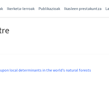
ak
Ikerketa-lerroak
Publikazioak
Ikasleen prestakuntza
La
tre
 upon local determinants in the world's natural forests