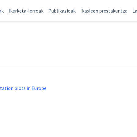
ak
Ikerketa-lerroak
Publikazioak
Ikasleen prestakuntza
La
tation plots in Europe