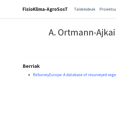
FisioKlima-AgroSosT
Taldekideak
Proiektu
A. Ortmann-Ajkai
Berriak
ReSurveyEurope: A database of resurveyed vege