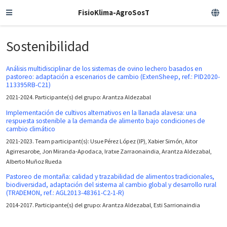
FisioKlima-AgroSosT
Sostenibilidad
Análisis multidisciplinar de los sistemas de ovino lechero basados en
pastoreo: adaptación a escenarios de cambio (ExtenSheep, ref.: PID2020-
113395RB-C21)
2021-2024. Participante(s) del grupo: Arantza Aldezabal
Implementación de cultivos alternativos en la llanada alavesa: una
respuesta sostenible a la demanda de alimento bajo condiciones de
cambio climático
2021-2023. Team participant(s): Usue Pérez López (IP), Xabier Simón, Aitor
Agirresarobe, Jon Miranda-Apodaca, Iratxe Zarraonaindia, Arantza Aldezabal,
Alberto Muñoz Rueda
Pastoreo de montaña: calidad y trazabilidad de alimentos tradicionales,
biodiversidad, adaptación del sistema al cambio global y desarrollo rural
(TRADEMON, ref.: AGL2013-48361-C2-1-R)
2014-2017. Participante(s) del grupo: Arantza Aldezabal, Esti Sarrionaindia