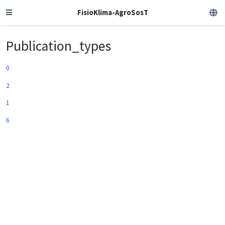
FisioKlima-AgroSosT
Publication_types
0
2
1
6