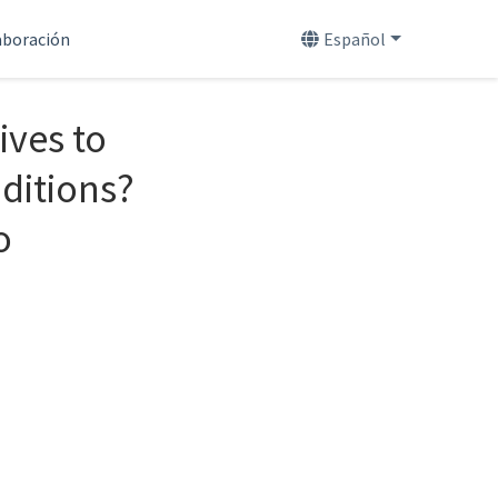
aboración
Español
ives to
ditions?
o