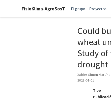
FisioKlima-AgroSosT
El grupo
Proyectos
Could bu
wheat un
Study of 
drought
Xabier Simon Martíne
2023-01-01
Tipo
Publicaci