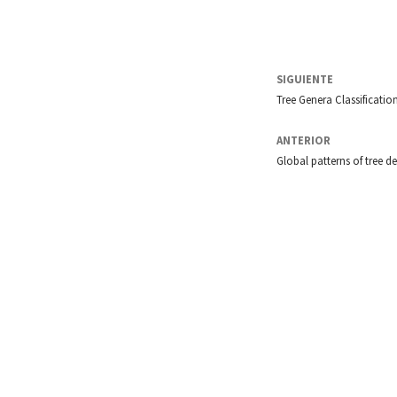
SIGUIENTE
Tree Genera Classificatio
ANTERIOR
Global patterns of tree d