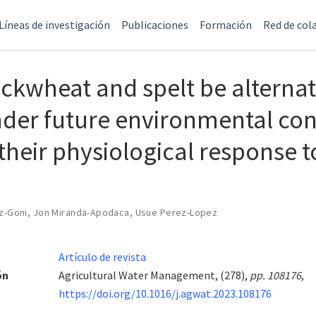
Líneas de investigación
Publicaciones
Formación
Red de col
ckwheat and spelt be alternat
der future environmental con
their physiological response t
z-Goni
,
Jon Miranda-Apodaca
,
Usue Perez-Lopez
Artículo de revista
ón
Agricultural Water Management, (278),
pp. 108176
,
https://doi.org/10.1016/j.agwat.2023.108176