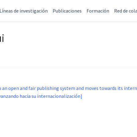
Líneas de investigación
Publicaciones
Formación
Red de col
i
n open and fair publishing system and moves towards its inter
avanzando hacia su internacionalización]