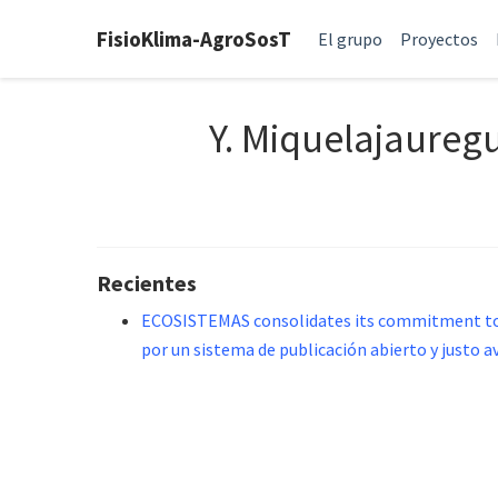
FisioKlima-AgroSosT
El grupo
Proyectos
Y. Miquelajauregu
Recientes
ECOSISTEMAS consolidates its commitment to a
por un sistema de publicación abierto y justo 