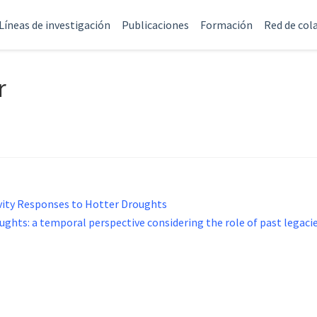
Líneas de investigación
Publicaciones
Formación
Red de col
r
ivity Responses to Hotter Droughts
ghts: a temporal perspective considering the role of past legaci