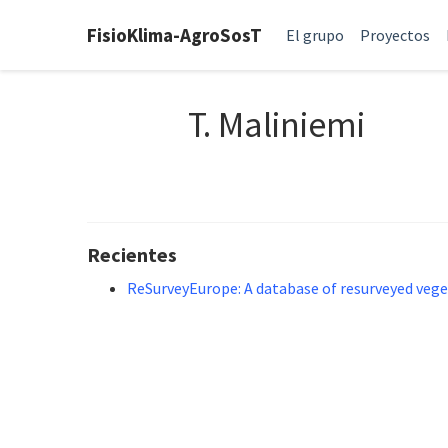
FisioKlima-AgroSosT
El grupo
Proyectos
T. Maliniemi
Recientes
ReSurveyEurope: A database of resurveyed vege