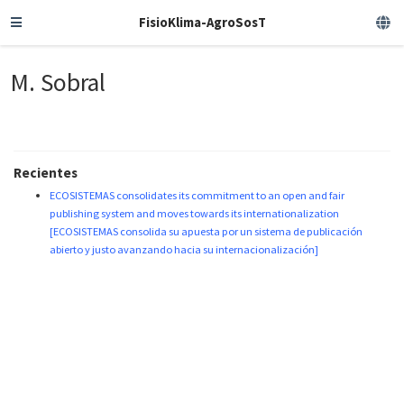
FisioKlima-AgroSosT
M. Sobral
Recientes
ECOSISTEMAS consolidates its commitment to an open and fair
publishing system and moves towards its internationalization
[ECOSISTEMAS consolida su apuesta por un sistema de publicación
abierto y justo avanzando hacia su internacionalización]