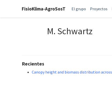
FisioKlima-AgroSosT
El grupo
Proyectos
M. Schwartz
Recientes
Canopy height and biomass distribution across 