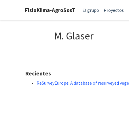
FisioKlima-AgroSosT
El grupo
Proyectos
M. Glaser
Recientes
ReSurveyEurope: A database of resurveyed vege