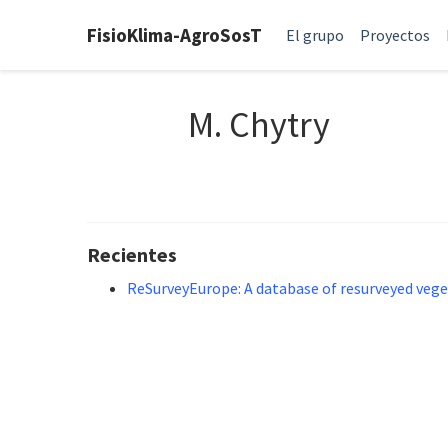
FisioKlima-AgroSosT
El grupo
Proyectos
M. Chytry
Recientes
ReSurveyEurope: A database of resurveyed vege