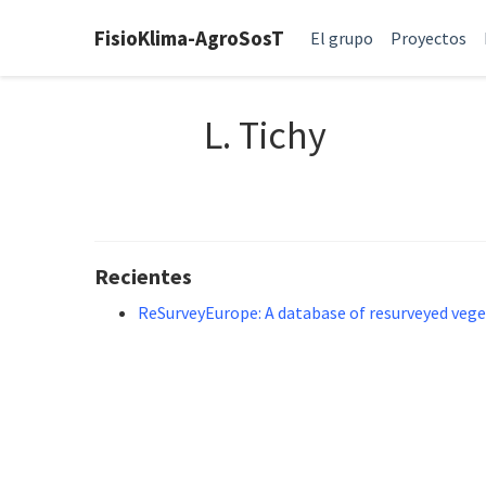
FisioKlima-AgroSosT
El grupo
Proyectos
L. Tichy
Recientes
ReSurveyEurope: A database of resurveyed vege