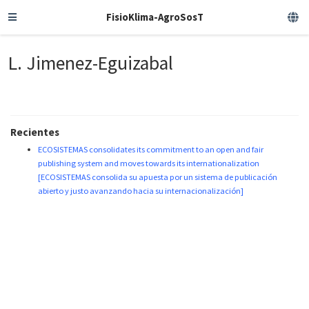
FisioKlima-AgroSosT
L. Jimenez-Eguizabal
Recientes
ECOSISTEMAS consolidates its commitment to an open and fair
publishing system and moves towards its internationalization
[ECOSISTEMAS consolida su apuesta por un sistema de publicación
abierto y justo avanzando hacia su internacionalización]