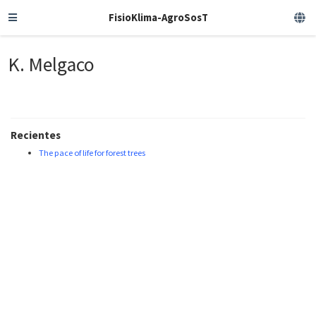
FisioKlima-AgroSosT
K. Melgaco
Recientes
The pace of life for forest trees