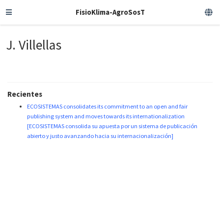
FisioKlima-AgroSosT
J. Villellas
Recientes
ECOSISTEMAS consolidates its commitment to an open and fair
publishing system and moves towards its internationalization
[ECOSISTEMAS consolida su apuesta por un sistema de publicación
abierto y justo avanzando hacia su internacionalización]