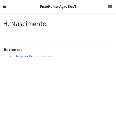
FisioKlima-AgroSosT
H. Nascimento
Recientes
The pace of life for forest trees