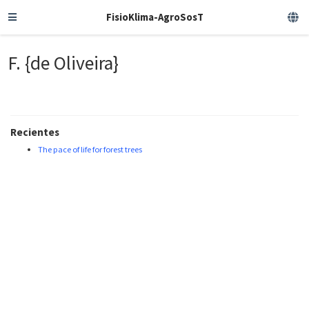
FisioKlima-AgroSosT
F. {de Oliveira}
Recientes
The pace of life for forest trees