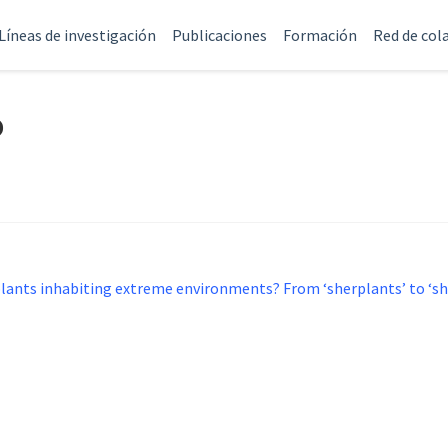
Líneas de investigación
Publicaciones
Formación
Red de col
o
lants inhabiting extreme environments? From ‘sherplants’ to ‘sh