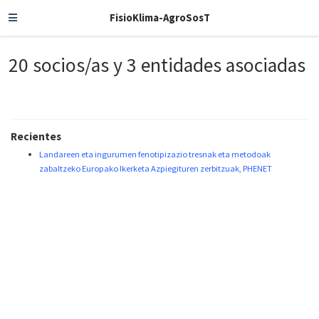
FisioKlima-AgroSosT
20 socios/as y 3 entidades asociadas
Recientes
Landareen eta ingurumen fenotipizazio tresnak eta metodoak
zabaltzeko Europako Ikerketa Azpiegituren zerbitzuak, PHENET