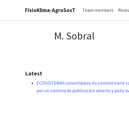
FisioKlima-AgroSosT
Team members
Resea
M. Sobral
Latest
ECOSISTEMAS consolidates its commitment to a
por un sistema de publicación abierto y justo 