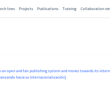
rch lines
Projects
Publications
Training
Collaboration n
n open and fair publishing system and moves towards its inter
avanzando hacia su internacionalización]