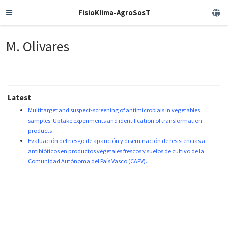
FisioKlima-AgroSosT
M. Olivares
Latest
Multitarget and suspect-screening of antimicrobials in vegetables
samples: Uptake experiments and identification of transformation
products
Evaluación del riesgo de aparición y diseminación de resistencias a
antibióticos en productos vegetales frescos y suelos de cultivo de la
Comunidad Autónoma del País Vasco (CAPV).